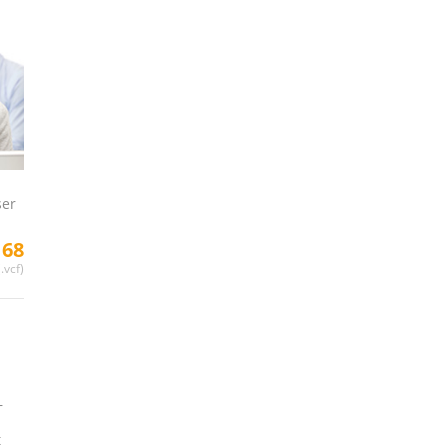
ser
 68
.vcf)
–
t