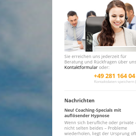
Ablauf der Datenerfassung
Anwendungsgebiete
Datenschutz
Aufbau
Ablauf der Datenerfassung
Sie erreichen uns jederzeit für
Beratung und Rückfragen über un
Kontaktformular
oder:
+49 281 164 04
Kontaktdaten speichern (
Nachrichten
Neu! Coaching-Specials mit
auflösender Hypnose
Wenn sich berufliche oder private 
nicht selten beides – Probleme
wiederholen, liegt der Ursprung of