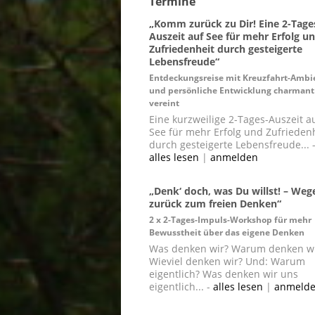
Termine
„Komm zurück zu Dir! Eine 2-Tage
Auszeit auf See für mehr Erfolg u
Zufriedenheit durch gesteigerte
Lebensfreude“
Entdeckungsreise mit Kreuzfahrt-Ambi
und persönliche Entwicklung charmant
vereint
Eine kurzweilige 2-Tages-Auszeit a
See für mehr Erfolg und Zufrieden
durch gesteigerte Lebensfreude... 
alles lesen
|
anmelden
„Denk‘ doch, was Du willst! – Weg
zurück zum freien Denken“
2 x 2-Tages-Impuls-Workshop für mehr
Bewusstheit über das eigene Denken
Was denken wir? Warum denken wi
Wieviel denken wir? Und: Warum
eigentlich? Was denken wir uns
eigentlich... -
alles lesen
|
anmeld