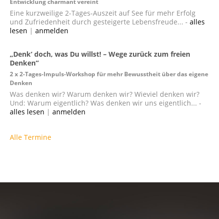
Entwicklung charmant vereint
Eine kurzweilige 2-Tages-Auszeit auf See für mehr Erfolg
und Zufriedenheit durch gesteigerte Lebensfreude... -
alles
lesen
|
anmelden
„Denk‘ doch, was Du willst! – Wege zurück zum freien
Denken“
2 x 2-Tages-Impuls-Workshop für mehr Bewusstheit über das eigene
Denken
Was denken wir? Warum denken wir? Wieviel denken wir?
Und: Warum eigentlich? Was denken wir uns eigentlich... -
alles lesen
|
anmelden
Alle Termine